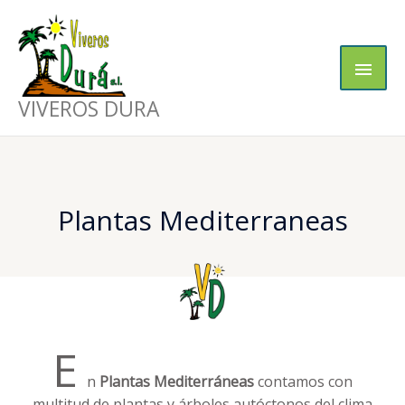
Ir
Men
al
contenido
princ
VIVEROS DURA
Plantas Mediterraneas
E
n
Plantas Mediterráneas
contamos con
multitud de plantas y árboles autóctonos del clima